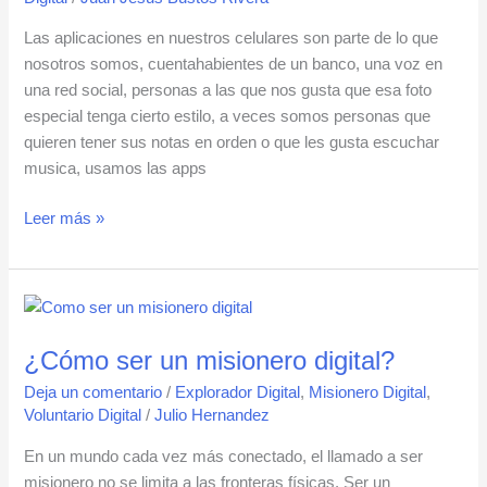
tu
Fe
Las aplicaciones en nuestros celulares son parte de lo que
[Actualizado
nosotros somos, cuentahabientes de un banco, una voz en
2024]
una red social, personas a las que nos gusta que esa foto
especial tenga cierto estilo, a veces somos personas que
quieren tener sus notas en orden o que les gusta escuchar
musica, usamos las apps
Leer más »
¿Cómo
ser
¿Cómo ser un misionero digital?
un
misionero
Deja un comentario
/
Explorador Digital
,
Misionero Digital
,
digital?
Voluntario Digital
/
Julio Hernandez
En un mundo cada vez más conectado, el llamado a ser
misionero no se limita a las fronteras físicas. Ser un