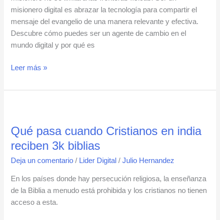
misionero digital es abrazar la tecnología para compartir el
mensaje del evangelio de una manera relevante y efectiva.
Descubre cómo puedes ser un agente de cambio en el
mundo digital y por qué es
Leer más »
Qué
pasa
Qué pasa cuando Cristianos en india
cuando
Cristianos
reciben 3k biblias
en
Deja un comentario
/
Lider Digital
/
Julio Hernandez
india
reciben
En los países donde hay persecución religiosa, la enseñanza
3k
de la Biblia a menudo está prohibida y los cristianos no tienen
biblias
acceso a esta.