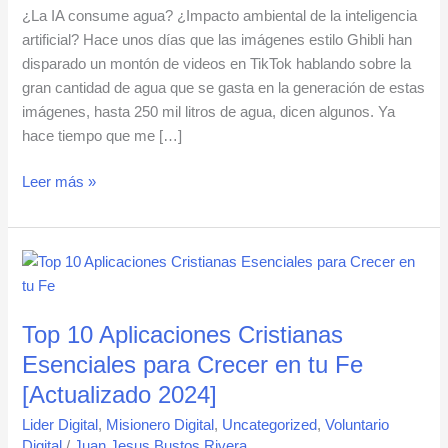
¿La IA consume agua? ¿Impacto ambiental de la inteligencia
artificial? Hace unos días que las imágenes estilo Ghibli han
disparado un montón de videos en TikTok hablando sobre la
gran cantidad de agua que se gasta en la generación de estas
imágenes, hasta 250 mil litros de agua, dicen algunos. Ya
hace tiempo que me […]
Leer más »
Top
10
Aplicaciones
Top 10 Aplicaciones Cristianas
Cristianas
Esenciales
Esenciales para Crecer en tu Fe
para
[Actualizado 2024]
Crecer
Lider Digital
,
Misionero Digital
,
Uncategorized
,
Voluntario
en
Digital
/
Juan Jesus Bustos Rivera