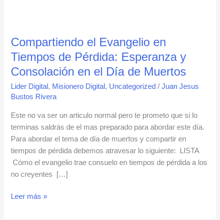
Compartiendo
el
Compartiendo el Evangelio en
Evangelio
en
Tiempos de Pérdida: Esperanza y
Tiempos
Consolación en el Día de Muertos
de
Lider Digital
,
Misionero Digital
,
Uncategorized
/
Juan Jesus
Pérdida:
Bustos Rivera
Esperanza
y
Este no va ser un articulo normal pero te prometo que si lo
Consolación
terminas saldrás de el mas preparado para abordar este día.
en
Para abordar el tema de día de muertos y compartir en
el
tiempos de pérdida debemos atravesar lo siguiente: LISTA
Día
Cómo el evangelio trae consuelo en tiempos de pérdida a los
de
no creyentes […]
Muertos
Leer más »